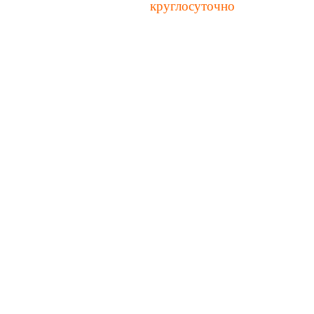
ез "корзину" принимаются
круглосуточно
онились? Закажите обратный звонок >>>