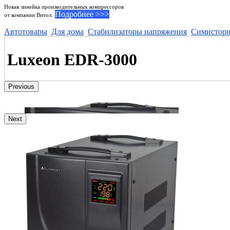
Новая линейка производительных компрессоров
Подробнее >>>
от компании Витол.
Автотовары
Для дома
Стабилизаторы напряжения
Симисторн
Luxeon EDR-3000