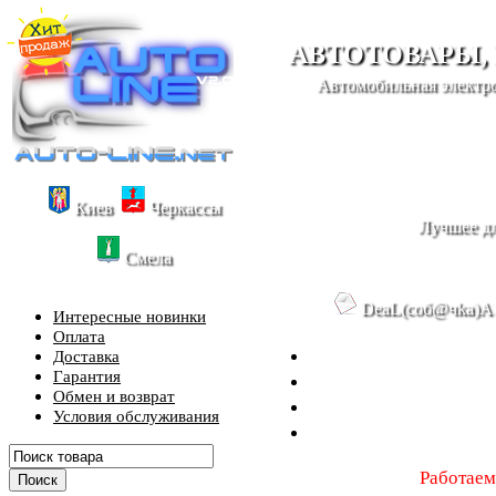
АВТОТОВАРЫ,
Автомобильная электро
Киев
Черкассы
Лучшее дл
Смела
DeaL(cоб@чka)A
Интересные новинки
Оплата
Доставка
Гарантия
Обмен и возврат
Условия обслуживания
Работаем