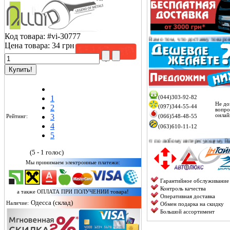
Код товара:
#vi-30777
Уважаемый покупатель!
Сообщаем Вам о том, что доставку товаров/заказов от 20
Цена товара:
34 грн
1
(044)303-92-82
Не до
2
(097)344-55-44
вопро
3
онлай
Рейтинг:
(066)548-48-55
4
(063)610-11-12
5
Менеджер онлайн проконсультирует по любому интересующему Вас вопросу, а так
(5 - 1 голос)
Мы принимаем электронные платежи:
Гарантийное обслуживание
Контроль качества
а также ОПЛАТА ПРИ ПОЛУЧЕНИИ товара!
Оперативная доставка
Одесса (склад)
Наличие:
Обмен подарка на скидку
Большой ассортимент