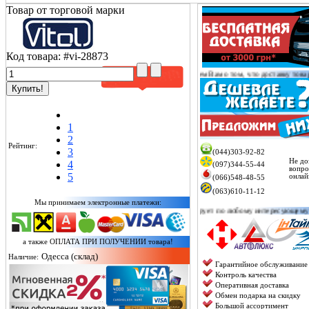
Товар от торговой марки
Код товара:
#vi-28873
Уважаемый покупатель!
Сообщаем Вам о том, что доставку товаров/заказов от
1
2
Рейтинг:
3
(044)303-92-82
Не до
4
(097)344-55-44
вопро
5
онлай
(066)548-48-55
(063)610-11-12
Мы принимаем электронные платежи:
Менеджер онлайн проконсультирует по любому интересующему Вас вопросу, а 
а также ОПЛАТА ПРИ ПОЛУЧЕНИИ товара!
Одесса (склад)
Наличие:
Гарантийное обслуживание
Контроль качества
Оперативная доставка
Обмен подарка на скидку
Большой ассортимент