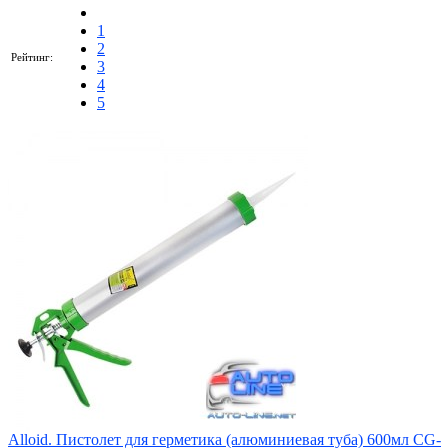
1
2
Рейтинг:
3
4
5
Alloid. Пистолет для герметика (алюминиевая туба) 600мл CG-