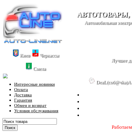
АВТОТОВАРЫ,
Автомобильная электро
Киев
Черкассы
Лучшее дл
Смела
DeaL(cоб@чka)A
Интересные новинки
Оплата
Доставка
Гарантия
Обмен и возврат
Условия обслуживания
Работаем