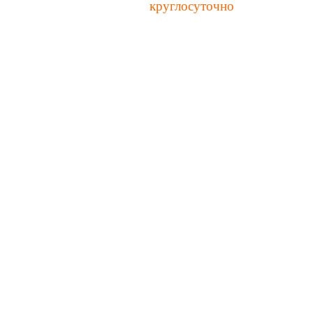
ез "корзину" принимаются
круглосуточно
онились? Закажите обратный звонок >>>