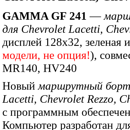
GAMMA GF 241
—
марш
для Chevrolet Lacetti, Chev
дисплей 128х32, зеленая и
модели, не опция!
), совме
MR140, HV240
Новый
маршрутный борто
Lacetti, Chevrolet Rezzo, C
с программным обеспечен
Компьютер разработан для