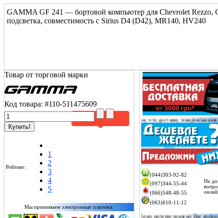
GAMMA GF 241 — бортовой компьютер для Chevrolet Rezzo, Chev
подсветка, совместимость с Sirius D4 (D42), MR140, HV240
Товар от торговой марки
Код товара:
#110-511475609
Уважаемый покупатель!
Сообщаем Вам о том, что доставку товаров/заказов от 2000 грн оп
1
2
Рейтинг:
3
(044)303-92-82
4
Не до
(097)344-55-44
вопро
5
онлай
(066)548-48-55
(063)610-11-12
Мы принимаем электронные платежи:
Менеджер онлайн проконсультирует по любому интересующему Вас вопросу, а также может