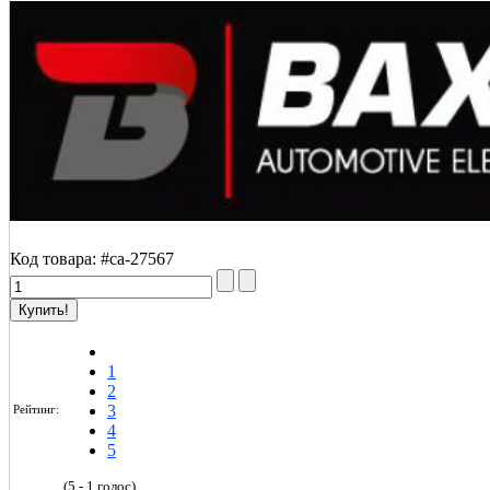
Код товара:
#ca-27567
1
2
3
Рейтинг:
4
5
(5 - 1 голос)