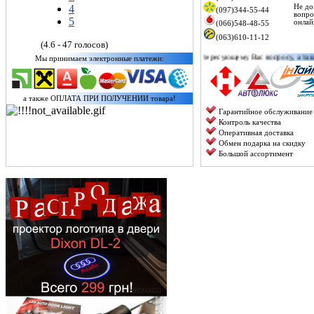
4
Не до
(097)344-55-44
вопро
5
онлай
(066)548-48-55
(063)610-11-12
(4.6 - 47 голосов)
онсультирует по любому интересующему Вас вопросу, а также можете уточнить наличие к
Мы принимаем электронные платежи:
а также ОПЛАТА ПРИ ПОЛУЧЕНИИ товара!
Гарантийное обслуживание
Контроль качества
Оперативная доставка
Обмен подарка на скидку
Большой ассортимент