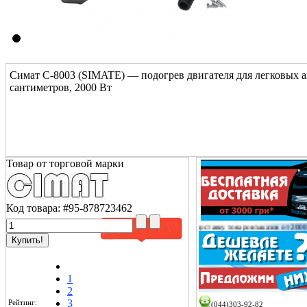
Симат С-8003 (SIMATE) — подогрев двигателя для легковых а
сантиметров, 2000 Вт
Товар от торговой марки
Код товара:
#95-878723462
ь!
Сообщаем Вам о том, что доставку товаров/заказов от 2000 грн оплачиваем
только на скл
1
2
3
Рейтинг:
(044)303-92-82