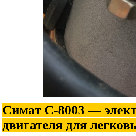
Симат С-8003
— элект
двигателя для легков