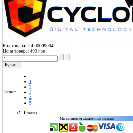
Уважаемый покупатель!
Сообщаем Вам о том,
Код товара:
#al-00009004
Цена товара:
493 грн
Менеджер онлайн проконсультирует по любо
1
2
3
Рейтинг:
4
5
(5 - 1 голос)
Мы принимаем электронные платежи: