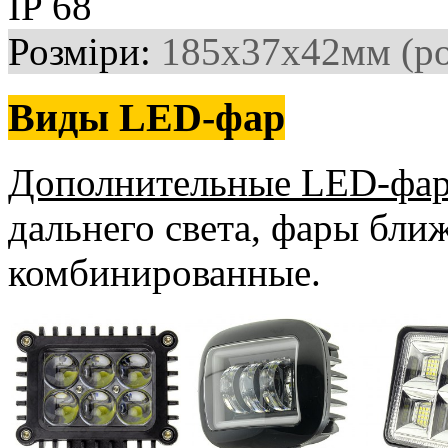
IP 68
Розміри:
185х37х42мм (ро
Виды LED-фар
Дополнительные LED-фа
дальнего света, фары ближ
комбинированные.