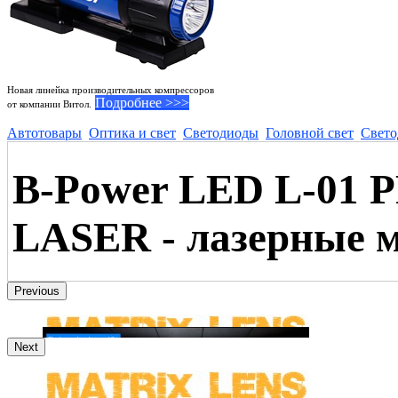
Новая линейка производительных компрессоров
Подробнее >>>
от компании Витол.
Автотовары
Оптика и свет
Светодиоды
Головной свет
Свето
B-Power LED L-01 
LASER - лазерные 