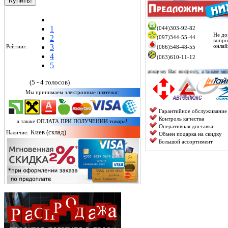
1
(044)303-92-82
Не до
2
(097)344-55-44
вопро
3
онлай
Рейтинг:
(066)548-48-55
4
(063)610-11-12
5
ирует по любому интересующему Вас вопросу, а также можете уточнить наличие конкретно
(5 - 4 голосов)
Мы принимаем электронные платежи:
Гарантийное обслуживание
Контроль качества
а также ОПЛАТА ПРИ ПОЛУЧЕНИИ товара!
Оперативная доставка
Киев (склад)
Наличие:
Обмен подарка на скидку
Большой ассортимент