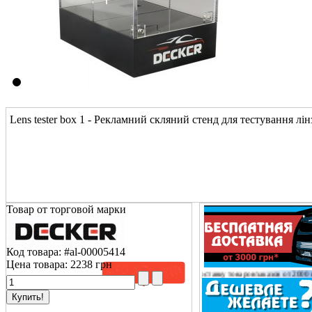
Lens tester box 1 - Рекламний скляний стенд для тестування лі
Товар от торговой марки
Код товара:
#al-00005414
Цена товара:
2238 грн
ель!
Сообщаем Вам о том, что доставку товаров/заказов от 2000 грн оплачиваем
только на 