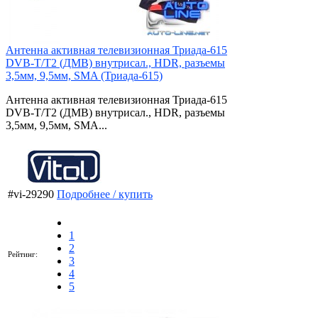
Антенна активная телевизионная Триада-615
DVB-T/T2 (ДМВ) внутрисал., HDR, разъемы
3,5мм, 9,5мм, SMA (Триада-615)
Антенна активная телевизионная Триада-615
DVB-T/T2 (ДМВ) внутрисал., HDR, разъемы
3,5мм, 9,5мм, SMA...
#vi-29290
Подробнее / купить
1
2
Рейтинг:
3
4
5