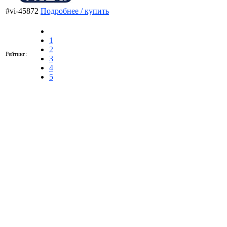
#vi-45872
Подробнее / купить
1
2
Рейтинг:
3
4
5