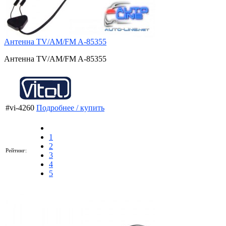
Антенна TV/AM/FM A-85355
Антенна TV/AM/FM A-85355
#vi-4260
Подробнее / купить
1
2
Рейтинг:
3
4
5