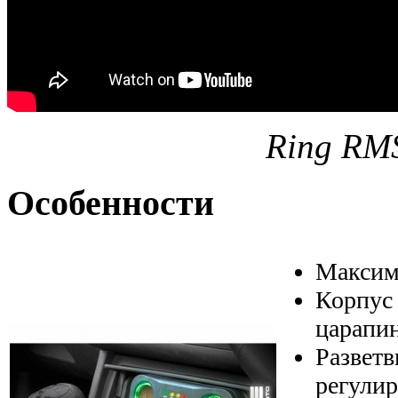
Ring RM
Особенности
Максима
Корпус 
царапин
Разветв
регули