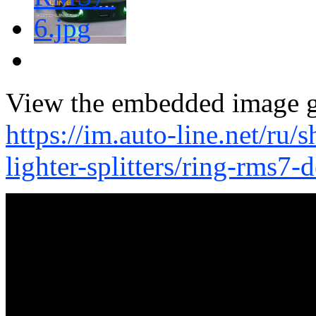
View the embedded image ga
https://im.auto-line.net/ru/s
lighter-splitters/ring-rms7