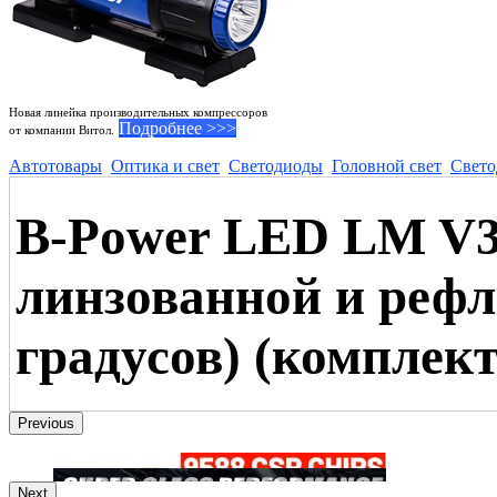
Новая линейка производительных компрессоров
Подробнее >>>
от компании Витол.
Автотовары
Оптика и свет
Светодиоды
Головной свет
Свето
B-Power LED LM V3
линзованной и рефл
градусов) (комплект