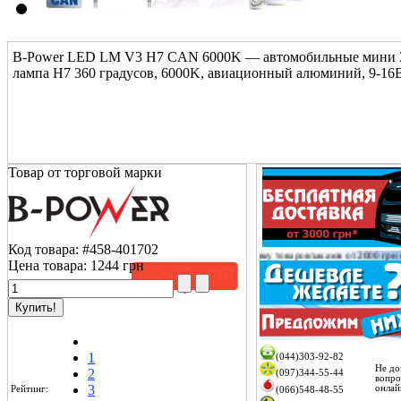
B-Power LED LM V3 H7 CAN 6000K — автомобильные мини 3D
лампа H7 360 градусов, 6000K, авиационный алюминий, 9-16
Товар от торговой марки
Код товара:
#458-401702
аем Вам о том, что доставку товаров/заказов от 2000 грн оплачиваем
только на склад
тран
Цена товара:
1244 грн
1
(044)303-92-82
Не до
2
(097)344-55-44
вопро
3
онлай
Рейтинг:
(066)548-48-55