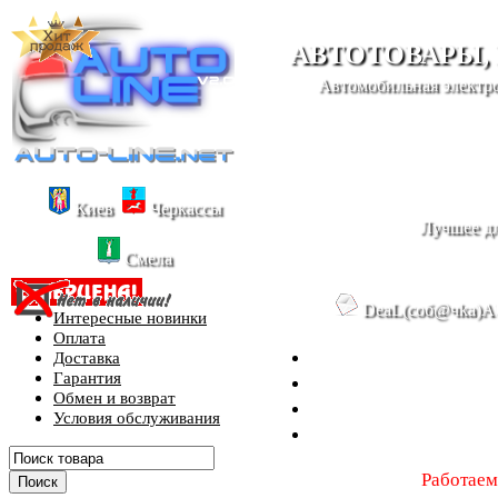
АВТОТОВАРЫ,
Автомобильная электро
Киев
Черкассы
Лучшее дл
Смела
DeaL(cоб@чka)A
Интересные новинки
Оплата
Доставка
Гарантия
Обмен и возврат
Условия обслуживания
Работаем