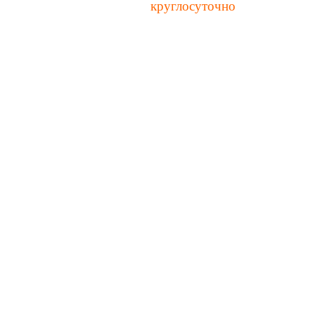
ез "корзину" принимаются
круглосуточно
онились? Закажите обратный звонок >>>