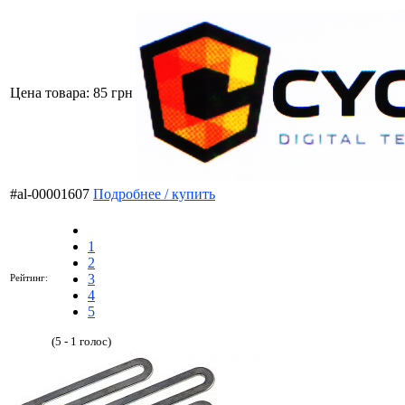
Цена товара:
85 грн
#al-00001607
Подробнее / купить
1
2
3
Рейтинг:
4
5
(5 - 1 голос)