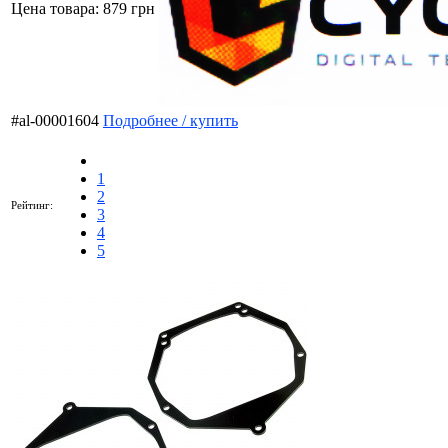
Цена товара:
879 грн
#al-00001604
Подробнее / купить
1
2
Рейтинг:
3
4
5