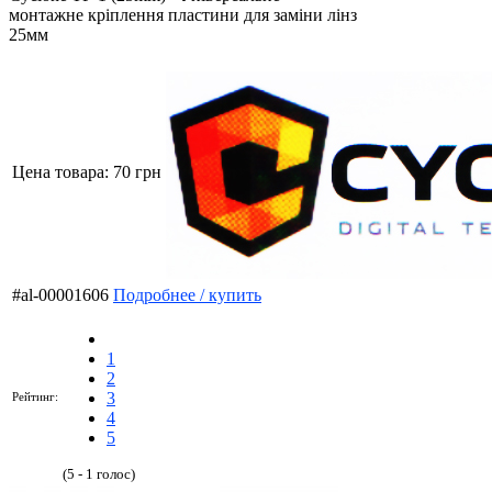
монтажне кріплення пластини для заміни лінз
25мм
Цена товара:
70 грн
#al-00001606
Подробнее / купить
1
2
3
Рейтинг:
4
5
(5 - 1 голос)