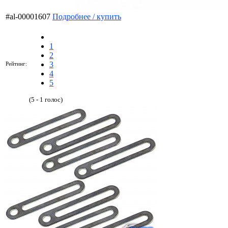
#al-00001607
Подробнее / купить
1
2
3
Рейтинг:
4
5
(5 - 1 голос)