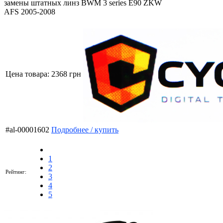
замены штатных линз BWM 3 series E90 ZKW
AFS 2005-2008
Цена товара:
2368 грн
#al-00001602
Подробнее / купить
1
2
Рейтинг:
3
4
5