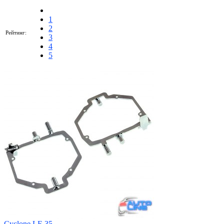
1
2
Рейтинг:
3
4
5
Cyclone LF-35